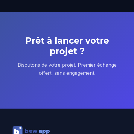
Prêt à lancer votre
projet ?
Discutons de votre projet. Premier échange
offert, sans engagement.
b
bew
apps