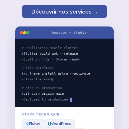
Découvrir nos services →
bewapps — studio
# Application mobile Flutter
$
flutter build apk --release
✓
Built in 4.2s — Stores ready
# Site WordPress
$
wp theme install astra --activate
✓
Elementor ready
# Mise en production
$
git push origin main
✓
Deployed to production
STACK TECHNIQUE
Flutter
WordPress